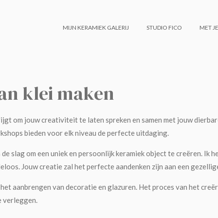
MIJN KERAMIEK GALERIJ
STUDIO FICO
MET JE
 van klei maken
ijgt om jouw creativiteit te laten spreken en samen met jouw dierbar
rkshops bieden voor elk niveau de perfecte uitdaging.
an de slag om een uniek en persoonlijk keramiek object te creëren. I
deloos. Jouw creatie zal het perfecte aandenken zijn aan een gezellig
 het aanbrengen van decoratie en glazuren. Het proces van het creëre
e verleggen.