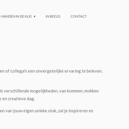
 HANDEN IN DE KLEI
IN BEELD
CONTACT
en of collega's een onvergetelijke ervaring te beleven.
k heb verschillende mogelijkheden, van kommen, mokken
e en creatieve dag.
n van jouw eigen unieke stuk, zal je inspireren en