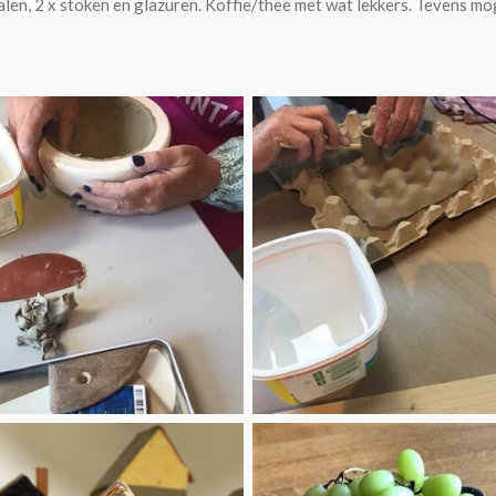
alen, 2 x stoken en glazuren. Koffie/thee met wat lekkers. Tevens mog