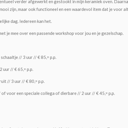
tueel verder afgewerkt en gestookt in mijn keramiek oven. Daarna g
mooi zijn, maar ook functioneel en een waardevol item dat je voor alt
lijke dag. Iedereen kan het.
met je mee over een passende workshop voor jou en je gezelschap.
altje // 3 uur // € 85,= p.p.
uur // € 65,= p.p.
 // 3 uur // € 80,= p.p.
voor een speciale collega of dierbare // 2 uur // € 45,= p.p.