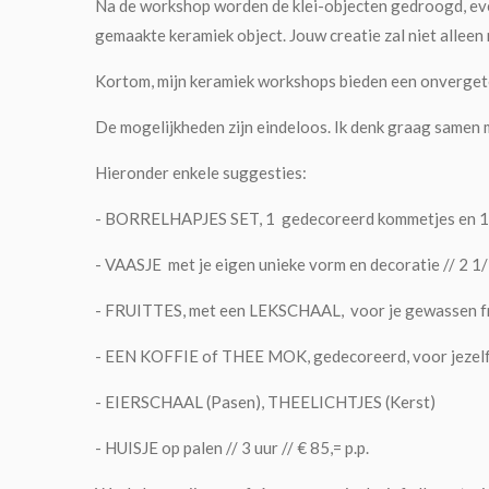
Na de workshop worden de klei-objecten gedroogd, even
gemaakte keramiek object. Jouw creatie zal niet alleen 
Kortom, mijn keramiek workshops bieden een onvergete
De mogelijkheden zijn eindeloos. Ik denk graag samen 
Hieronder enkele suggesties:
- BORRELHAPJES SET, 1 gedecoreerd kommetjes en 1 scha
- VAASJE met je eigen unieke vorm en decoratie // 2 1/2 
- FRUITTES, met een LEKSCHAAL, voor je gewassen fruit
- EEN KOFFIE of THEE MOK, gedecoreerd, voor jezelf of 
- EIERSCHAAL (Pasen), THEELICHTJES (Kerst)
- HUISJE op palen // 3 uur // € 85,= p.p.